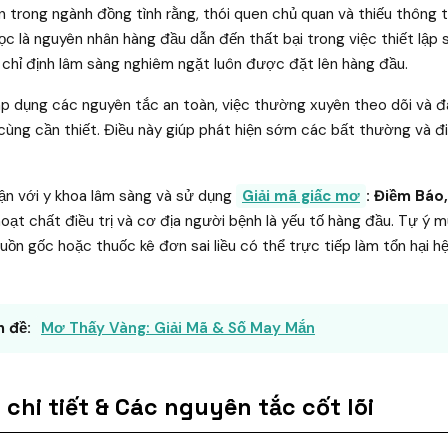
ín trong ngành đồng tình rằng, thói quen chủ quan và thiếu thông 
c là nguyên nhân hàng đầu dẫn đến thất bại trong việc thiết lập 
g chỉ định lâm sàng nghiêm ngặt luôn được đặt lên hàng đầu.
áp dụng các nguyên tắc an toàn, việc thường xuyên theo dõi và đ
cùng cần thiết. Điều này giúp phát hiện sớm các bất thường và đi
cận với y khoa lâm sàng và sử dụng
Giải mã giấc mơ
: Điềm Báo
oạt chất điều trị và cơ địa người bệnh là yếu tố hàng đầu. Tự ý
ồn gốc hoặc thuốc kê đơn sai liều có thể trực tiếp làm tổn hại hệ
 đề:
Mơ Thấy Vàng: Giải Mã & Số May Mắn
chi tiết & Các nguyên tắc cốt lõi