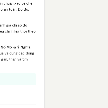
tin chuẩn xác về chế
sự an toàn. Do đó,
ánh giá chỉ số đo
ều chỉnh kịp thời theo
, Sổ Mơ & Ý Nghĩa
,
 mua và dùng các dòng
 gan, thận và tim