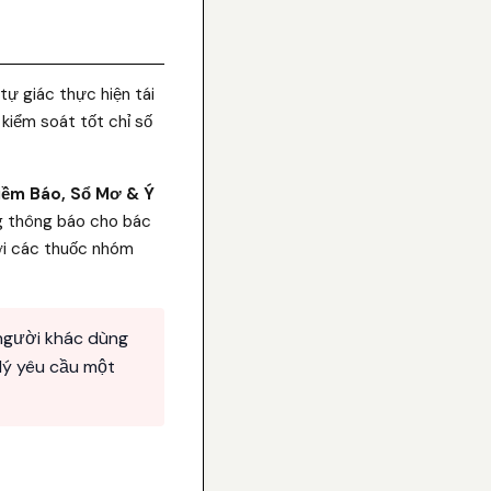
tự giác thực hiện tái
kiểm soát tốt chỉ số
iềm Báo, Sổ Mơ & Ý
ng thông báo cho bác
với các thuốc nhóm
người khác dùng
 lý yêu cầu một