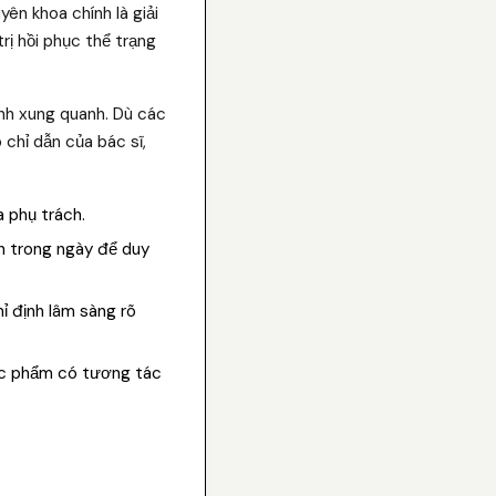
ên khoa chính là giải
rị hồi phục thể trạng
ành xung quanh. Dù các
 chỉ dẫn của bác sĩ,
a phụ trách.
h trong ngày để duy
ỉ định lâm sàng rõ
ực phẩm có tương tác