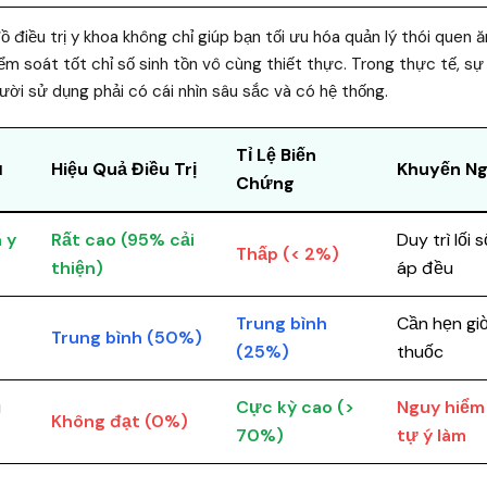
đồ điều trị y khoa không chỉ giúp bạn tối ưu hóa quản lý thói quen
ểm soát tốt chỉ số sinh tồn vô cùng thiết thực. Trong thực tế, s
gười sử dụng phải có cái nhìn sâu sắc và có hệ thống.
Tỉ Lệ Biến
ủ
Hiệu Quả Điều Trị
Khuyến Ng
Chứng
 y
Rất cao (95% cải
Duy trì lối
Thấp (< 2%)
thiện)
áp đều
Trung bình
Cần hẹn gi
Trung bình (50%)
(25%)
thuốc
u
Cực kỳ cao (>
Nguy hiểm
Không đạt (0%)
70%)
tự ý làm