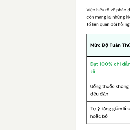
Việc hiểu rõ về phác 
còn mang lại những ki
tố liên quan đòi hỏi n
Mức Độ Tuân Th
Đạt 100% chỉ dẫn
tế
Uống thuốc không
đều đặn
Tự ý tăng giảm liề
hoặc bỏ