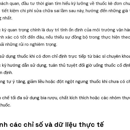
ách quan, đầu tư thời gian tìm hiểu kỹ lưỡng về thuốc kê đơn chuy
 tiết kiệm chi phí sửa chữa sai lầm sau này, hướng đến những giá t
 nhất.
 kỳ quan trọng chính là duy trì tính ổn định của môi trường vận h
ính xác có tốt đến đâu, nếu thiếu sự đồng bộ trong thực hiện theo
ải những rủi ro nghiêm trọng.
sử dụng thuốc khi có đơn chỉ định trực tiếp từ bác sĩ chuyên kho
kỹ hướng dẫn sử dụng, tuân thủ tuyệt đối giờ uống thuốc cố địn
n định.
g tự ý tăng, giảm liều hoặc đột ngột ngưng thuốc khi chưa có ch
 chế tối đa sử dụng bia rượu, chất kích thích hoặc các nhóm th
thuốc.
nh các chỉ số và dữ liệu thực tế