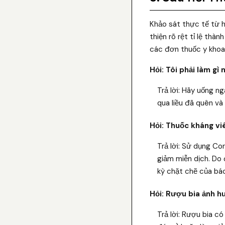
Khảo sát thực tế từ h
thiện rõ rệt tỉ lệ thà
các đơn thuốc y khoa
Hỏi: Tôi phải làm gì
Trả lời: Hãy uống ng
qua liều đã quên và 
Hỏi: Thuốc kháng vi
Trả lời: Sử dụng Co
giảm miễn dịch. Do 
kỳ chặt chẽ của bác
Hỏi: Rượu bia ảnh h
Trả lời: Rượu bia c