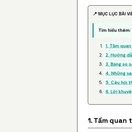
📍 MỤC LỤC BÀI VI
Tìm hiểu thêm:
1. Tầm quan
2. Hướng dẫn
3. Bảng so s
4. Những sa
5. Câu hỏi 
6. Lời khuyê
1. Tầm quan 