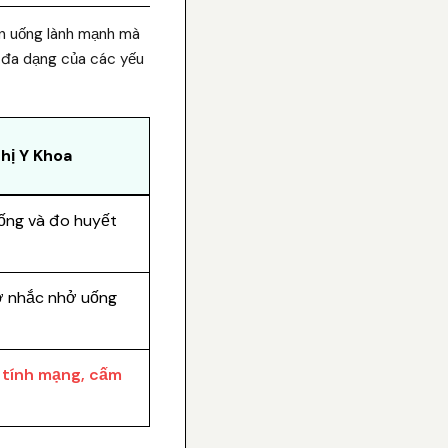
 ăn uống lành mạnh mà
ự đa dạng của các yếu
hị Y Khoa
 sống và đo huyết
ờ nhắc nhở uống
 tính mạng, cấm