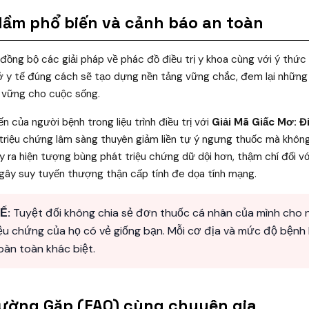
 lầm phổ biến và cảnh báo an toàn
 đồng bộ các giải pháp về phác đồ điều trị y khoa cùng với ý thức 
ở y tế đúng cách sẽ tạo dựng nền tảng vững chắc, đem lại những 
n vững cho cuộc sống.
ến của người bệnh trong liệu trình điều trị với
Giải Mã Giấc Mơ: Đ
 triệu chứng lâm sàng thuyên giảm liền tự ý ngưng thuốc mà khô
 gây ra hiện tượng bùng phát triệu chứng dữ dội hơn, thậm chí đối 
 gây suy tuyến thượng thận cấp tính đe dọa tính mạng.
Ế:
Tuyệt đối không chia sẻ đơn thuốc cá nhân của mình cho 
riệu chứng của họ có vẻ giống bạn. Mỗi cơ địa và mức độ bệnh
àn toàn khác biệt.
hường Gặp (FAQ) cùng chuyên gia