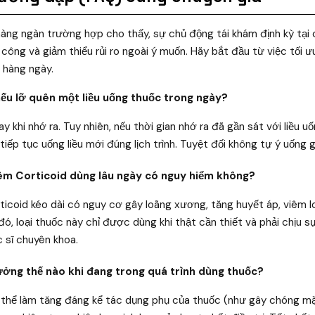
àng ngàn trường hợp cho thấy, sự chủ động tái khám định kỳ tại c
nh công và giảm thiểu rủi ro ngoài ý muốn. Hãy bắt đầu từ việc tối 
 hàng ngày.
 nếu lỡ quên một liều uống thuốc trong ngày?
ay khi nhớ ra. Tuy nhiên, nếu thời gian nhớ ra đã gần sát với liều u
tiếp tục uống liều mới đúng lịch trình. Tuyệt đối không tự ý uống g
êm Corticoid dùng lâu ngày có nguy hiểm không?
rticoid kéo dài có nguy cơ gây loãng xương, tăng huyết áp, viêm 
đó, loại thuốc này chỉ được dùng khi thật cần thiết và phải chịu 
 sĩ chuyên khoa.
ưởng thế nào khi đang trong quá trình dùng thuốc?
ó thể làm tăng đáng kể tác dụng phụ của thuốc (như gây chóng mặ