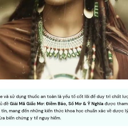
 và sử dụng thuốc an toàn là yếu tố cốt lõi để duy trì chất l
hủ đề
Giải Mã Giấc Mơ: Điềm Báo, Sổ Mơ & Ý Nghĩa
được tham 
 tín, mang đến những kiến thức khoa học chuẩn xác về dược l
a biến chứng y tế nguy hiểm.