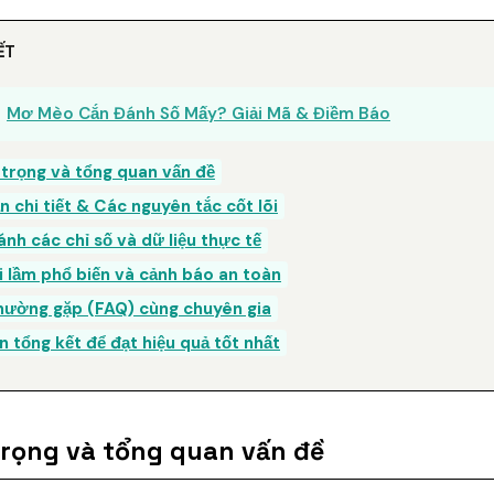
ẾT
Mơ Mèo Cắn Đánh Số Mấy? Giải Mã & Điềm Báo
 trọng và tổng quan vấn đề
 chi tiết & Các nguyên tắc cốt lõi
ánh các chỉ số và dữ liệu thực tế
i lầm phổ biến và cảnh báo an toàn
thường gặp (FAQ) cùng chuyên gia
n tổng kết để đạt hiệu quả tốt nhất
trọng và tổng quan vấn đề