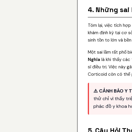
4. Những sai
Tóm lại, việc tích hợp
khám định kỳ tại cơ s
sinh tồn to lớn và bề
Một sai lầm rất phổ bi
Nghĩa
là khi thấy các
sĩ điều trị. Việc này
Corticoid còn có thể
⚠️ CẢNH BÁO Y T
thử chỉ vì thấy t
phác đồ y khoa ho
5. Câu Hỏi T