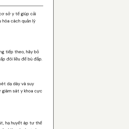
ơ sở y tế giúp cải
ưu hóa cách quản lý
ống tiếp theo, hãy bỏ
ấp đôi liều để bù đắp.
loét dạ dày và suy
sự giám sát y khoa cực
t, hạ huyết áp tư thế