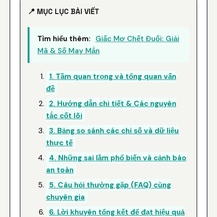
📍 MỤC LỤC BÀI VIẾT
Tìm hiểu thêm:
Giấc Mơ Chết Đuối: Giải
Mã & Số May Mắn
1. Tầm quan trọng và tổng quan vấn
đề
2. Hướng dẫn chi tiết & Các nguyên
tắc cốt lõi
3. Bảng so sánh các chỉ số và dữ liệu
thực tế
4. Những sai lầm phổ biến và cảnh báo
an toàn
5. Câu hỏi thường gặp (FAQ) cùng
chuyên gia
6. Lời khuyên tổng kết để đạt hiệu quả