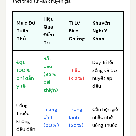
thời theo tư vấn chuyên gia.
Hiệu
Mức Độ
Tỉ Lệ
Khuyến
Quả
Tuân
Biến
Nghị Y
Điều
Thủ
Chứng
Khoa
Trị
Rất
Đạt
Duy trì lối
cao
100%
Thấp
sống và đo
(95%
chỉ dẫn
(< 2%)
huyết áp
cải
y tế
đều
thiện)
Uống
Trung
Trung
Cần hẹn giờ
thuốc
bình
bình
nhắc nhở
không
(50%)
(25%)
uống thuốc
đều đặn