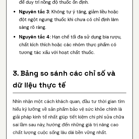
để duy trì nồng độ thuốc ổn định.
Nguyên tắc 3:
Không tự ý tăng, giảm liều hoặc
đột ngột ngưng thuốc khi chưa có chỉ định lâm
sàng rõ ràng.
Nguyên tắc 4:
Hạn chế tối đa sử dụng bia rượu,
chất kích thích hoặc các nhóm thực phẩm có
tương tác xấu với hoạt chất thuốc.
3. Bảng so sánh các chỉ số và
dữ liệu thực tế
Nhìn nhận một cách khách quan, đầu tư thời gian tìm
hiểu kỹ lưỡng về sản phẩm bảo vệ sức khỏe chính là
giải pháp kinh tế nhất giúp tiết kiệm chi phí sửa chữa
sai lầm sau này, hướng đến những giá trị nâng cao
chất lượng cuộc sống lâu dài bền vững nhất.