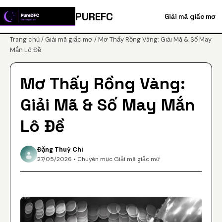
PUREFC
Giải mã giấc mơ
Trang chủ
/
Giải mã giấc mơ
/ Mơ Thấy Rồng Vàng: Giải Mã & Số May
Mắn Lô Đề
Mơ Thấy Rồng Vàng:
Giải Mã & Số May Mắn
Lô Đề
Đặng Thuỳ Chi
27/05/2026 • Chuyên mục Giải mã giấc mơ