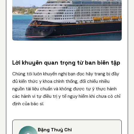
Lời khuyên quan trọng từ ban biên tập
Chúng tôi luôn khuyến nghị bạn đọc hãy trang bị đầy
đủ kiến thức y khoa chính thống, đối chiếu nhiều
nguồn tài liệu chuẩn và không được tự ý thực hành
các hành vi tự điều trị y tế nguy hiểm khi chưa có chỉ
định của bác sĩ.
Đặng Thuỳ Chi