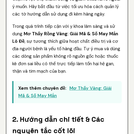
ý muốn. Hãy bắt đầu từ việc tối ưu hóa cách quản lý
các tờ hướng dẫn sử dụng đi kèm hàng ngày.
Trong quá trình tiếp cận với y khoa lâm sàng và sử
dụng
Mơ Thấy Rồng Vàng: Giải Mã & Số May Mắn
Lô Đề
, sự tương thích giữa hoạt chất điều trị và cơ
địa người bệnh là yếu tố hàng đầu. Tự ý mua và dùng
các dòng sản phẩm không rõ nguồn gốc hoặc thuốc
kê đơn sai liều có thể trực tiếp làm tổn hại hệ gan,
thận và tim mạch của bạn.
Xem thêm chuyên đề:
Mơ Thấy Vàng: Giải
Mã & Số May Mắn
2. Hướng dẫn chi tiết & Các
nguyên tắc cốt lõi