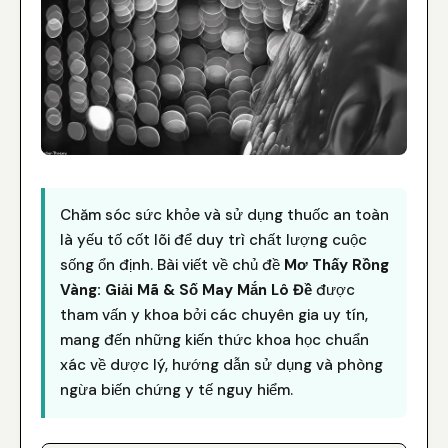
Chăm sóc sức khỏe và sử dụng thuốc an toàn
là yếu tố cốt lõi để duy trì chất lượng cuộc
sống ổn định. Bài viết về chủ đề
Mơ Thấy Rồng
Vàng: Giải Mã & Số May Mắn Lô Đề
được
tham vấn y khoa bởi các chuyên gia uy tín,
mang đến những kiến thức khoa học chuẩn
xác về dược lý, hướng dẫn sử dụng và phòng
ngừa biến chứng y tế nguy hiểm.