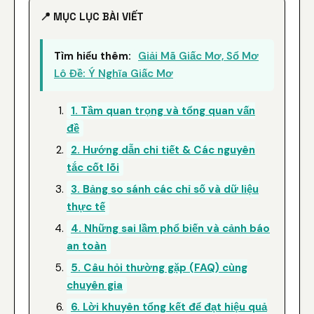
📍 MỤC LỤC BÀI VIẾT
Tìm hiểu thêm:
Giải Mã Giấc Mơ, Sổ Mơ
Lô Đề: Ý Nghĩa Giấc Mơ
1. Tầm quan trọng và tổng quan vấn
đề
2. Hướng dẫn chi tiết & Các nguyên
tắc cốt lõi
3. Bảng so sánh các chỉ số và dữ liệu
thực tế
4. Những sai lầm phổ biến và cảnh báo
an toàn
5. Câu hỏi thường gặp (FAQ) cùng
chuyên gia
6. Lời khuyên tổng kết để đạt hiệu quả