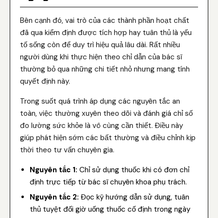
Bên cạnh đó, vai trò của các thành phần hoạt chất
đã qua kiểm định được tích hợp hay tuân thủ là yếu
tố sống còn để duy trì hiệu quả lâu dài. Rất nhiều
người dùng khi thực hiện theo chỉ dẫn của bác sĩ
thường bỏ qua những chi tiết nhỏ nhưng mang tính
quyết định này.
Trong suốt quá trình áp dụng các nguyên tắc an
toàn, việc thường xuyên theo dõi và đánh giá chỉ số
đo lường sức khỏe là vô cùng cần thiết. Điều này
giúp phát hiện sớm các bất thường và điều chỉnh kịp
thời theo tư vấn chuyên gia.
Nguyên tắc 1:
Chỉ sử dụng thuốc khi có đơn chỉ
định trực tiếp từ bác sĩ chuyên khoa phụ trách.
Nguyên tắc 2:
Đọc kỹ hướng dẫn sử dụng, tuân
thủ tuyệt đối giờ uống thuốc cố định trong ngày