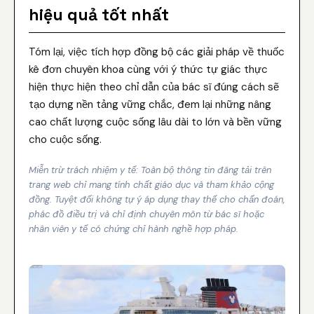
hiệu quả tốt nhất
Tóm lại, việc tích hợp đồng bộ các giải pháp về thuốc
kê đơn chuyên khoa cùng với ý thức tự giác thực
hiện thực hiện theo chỉ dẫn của bác sĩ đúng cách sẽ
tạo dựng nền tảng vững chắc, đem lại những nâng
cao chất lượng cuộc sống lâu dài to lớn và bền vững
cho cuộc sống.
Miễn trừ trách nhiệm y tế: Toàn bộ thông tin đăng tải trên
trang web chỉ mang tính chất giáo dục và tham khảo cộng
đồng. Tuyệt đối không tự ý áp dụng thay thế cho chẩn đoán,
phác đồ điều trị và chỉ định chuyên môn từ bác sĩ hoặc
nhân viên y tế có chứng chỉ hành nghề hợp pháp.