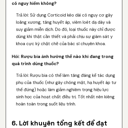
có nguy hiểm không?
Trả lời: Sử dụng Corticoid kéo dài có nguy cơ gây
loãng xương, tăng huyết áp, viêm loét dạ dày và
suy giảm miễn dịch. Do đó, loại thuốc này chỉ được
dùng khi thật cần thiết và phải chịu sự giám sát y
khoa cực kỳ chặt chẽ của bác sĩ chuyên khoa.
Hỏi: Rượu bia ảnh hưởng thế nào khi đang trong
quá trình dùng thuốc?
Trả lời: Rượu bia có thể làm tăng đáng kể tác dụng
phụ của thuốc (như gây chóng mặt, hạ huyết áp tư
thế đứng) hoặc làm giảm nghiêm trọng hiệu lực
sinh học của hoạt chất điều trị. Tốt nhất nên kiêng
hoàn toàn trong suốt liệu trình.
6. Lời khuyên tổng kết để đạt