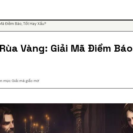
Mã Điềm Báo, Tốt Hay Xấu?
Rùa Vàng: Giải Mã Điềm Báo
n mục Giải mã giấc mơ