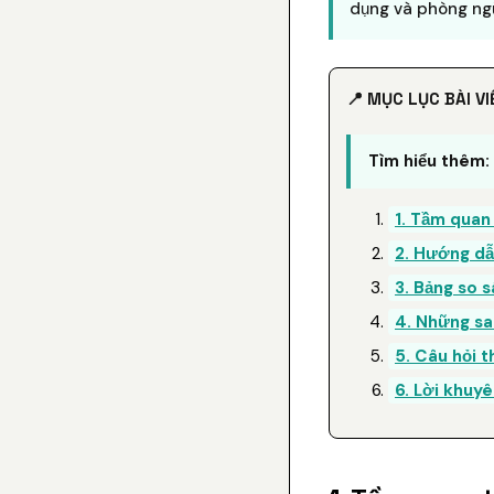
dụng và phòng ngừ
📍 MỤC LỤC BÀI VI
Tìm hiểu thêm:
1. Tầm quan
2. Hướng dẫn
3. Bảng so s
4. Những sa
5. Câu hỏi 
6. Lời khuyê