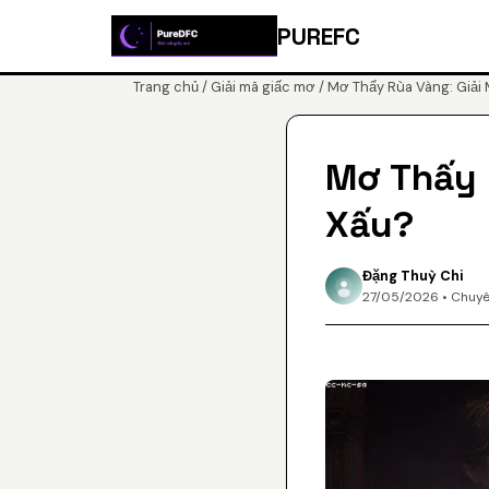
PUREFC
Trang chủ
/
Giải mã giấc mơ
/ Mơ Thấy Rùa Vàng: Giải 
Mơ Thấy 
Xấu?
Đặng Thuỳ Chi
27/05/2026 • Chuyê