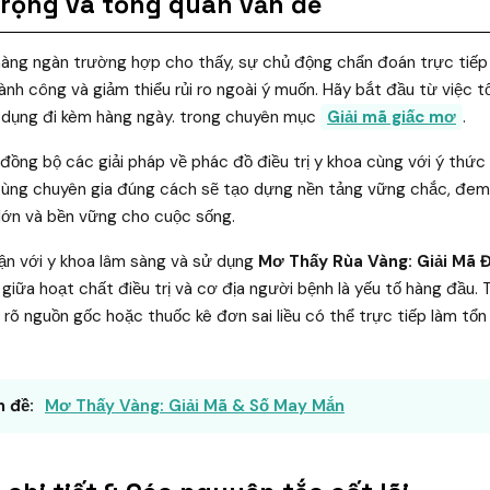
trọng và tổng quan vấn đề
hàng ngàn trường hợp cho thấy, sự chủ động chẩn đoán trực tiếp
 thành công và giảm thiểu rủi ro ngoài ý muốn. Hãy bắt đầu từ việc 
 dụng đi kèm hàng ngày. trong chuyên mục
Giải mã giấc mơ
.
p đồng bộ các giải pháp về phác đồ điều trị y khoa cùng với ý thức
cùng chuyên gia đúng cách sẽ tạo dựng nền tảng vững chắc, đem 
o lớn và bền vững cho cuộc sống.
cận với y khoa lâm sàng và sử dụng
Mơ Thấy Rùa Vàng: Giải Mã 
 giữa hoạt chất điều trị và cơ địa người bệnh là yếu tố hàng đầu
õ nguồn gốc hoặc thuốc kê đơn sai liều có thể trực tiếp làm tổn 
 đề:
Mơ Thấy Vàng: Giải Mã & Số May Mắn