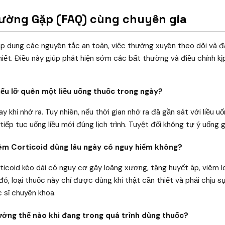
hường Gặp (FAQ) cùng chuyên gia
áp dụng các nguyên tắc an toàn, việc thường xuyên theo dõi và đ
hiết. Điều này giúp phát hiện sớm các bất thường và điều chỉnh kị
 nếu lỡ quên một liều uống thuốc trong ngày?
ay khi nhớ ra. Tuy nhiên, nếu thời gian nhớ ra đã gần sát với liều u
tiếp tục uống liều mới đúng lịch trình. Tuyệt đối không tự ý uống g
êm Corticoid dùng lâu ngày có nguy hiểm không?
rticoid kéo dài có nguy cơ gây loãng xương, tăng huyết áp, viêm 
đó, loại thuốc này chỉ được dùng khi thật cần thiết và phải chịu 
 sĩ chuyên khoa.
ưởng thế nào khi đang trong quá trình dùng thuốc?