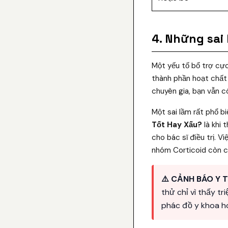
4. Những sai
Một yếu tố bổ trợ cực
thành phần hoạt chất 
chuyên gia, bạn vẫn c
Một sai lầm rất phổ bi
Tốt Hay Xấu?
là khi 
cho bác sĩ điều trị. 
nhóm Corticoid còn c
⚠️ CẢNH BÁO Y T
thử chỉ vì thấy t
phác đồ y khoa ho