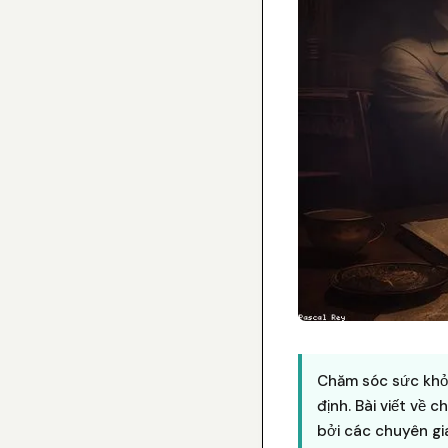
Chăm sóc sức khỏe
định. Bài viết về c
bởi các chuyên gi