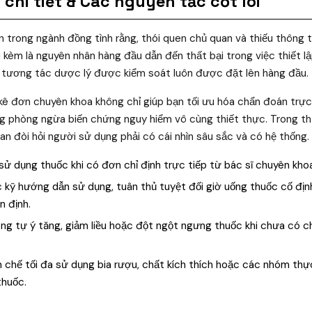
chi tiết & Các nguyên tắc cốt lõi
ín trong ngành đồng tình rằng, thói quen chủ quan và thiếu thông 
kèm là nguyên nhân hàng đầu dẫn đến thất bại trong việc thiết lậ
ng tương tác dược lý được kiểm soát luôn được đặt lên hàng đầu.
 kê đơn chuyên khoa không chỉ giúp bạn tối ưu hóa chẩn đoán trực
g phòng ngừa biến chứng nguy hiểm vô cùng thiết thực. Trong th
uan đòi hỏi người sử dụng phải có cái nhìn sâu sắc và có hệ thống.
sử dụng thuốc khi có đơn chỉ định trực tiếp từ bác sĩ chuyên kho
kỹ hướng dẫn sử dụng, tuân thủ tuyệt đối giờ uống thuốc cố địn
n định.
g tự ý tăng, giảm liều hoặc đột ngột ngưng thuốc khi chưa có ch
 chế tối đa sử dụng bia rượu, chất kích thích hoặc các nhóm th
thuốc.