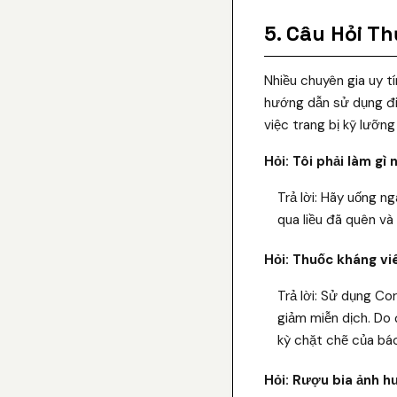
5. Câu Hỏi T
Nhiều chuyên gia uy t
hướng dẫn sử dụng đi 
việc trang bị kỹ lưỡn
Hỏi: Tôi phải làm gì
Trả lời: Hãy uống ng
qua liều đã quên và 
Hỏi: Thuốc kháng vi
Trả lời: Sử dụng Co
giảm miễn dịch. Do 
kỳ chặt chẽ của bác
Hỏi: Rượu bia ảnh h