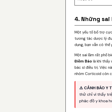
4. Những sai
Một yếu tố bổ trợ cực
tương tác dược lý đượ
dụng, bạn vẫn có thể 
Một sai lầm rất phổ bi
Điềm Báo
là khi thấy
bác sĩ điều trị. Việc 
nhóm Corticoid còn c
⚠️ CẢNH BÁO Y T
thử chỉ vì thấy t
phác đồ y khoa ho