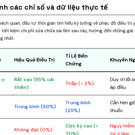
nh các chỉ số và dữ liệu thực tế
ch quan, đầu tư thời gian tìm hiểu kỹ lưỡng về phác đồ điều trị y 
p tiết kiệm chi phí sửa chữa sai lầm sau này, hướng đến những giá
ng nhất.
Tỉ Lệ Biến
ủ
Hiệu Quả Điều Trị
Khuyến Ng
Chứng
 y
Rất cao (95% cải
Duy trì lối
Thấp (< 2%)
thiện)
áp đều
Trung bình
Cần hẹn gi
Trung bình (50%)
(25%)
thuốc
u
Cực kỳ cao (>
Nguy hiểm
Không đạt (0%)
70%)
tự ý làm