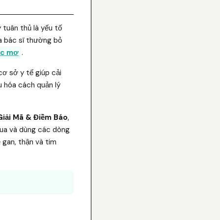
tuân thủ là yếu tố
ủa bác sĩ thường bỏ
ấc mơ
.
ơ sở y tế giúp cải
ưu hóa cách quản lý
iải Mã & Điềm Báo
,
 mua và dùng các dòng
 gan, thận và tim