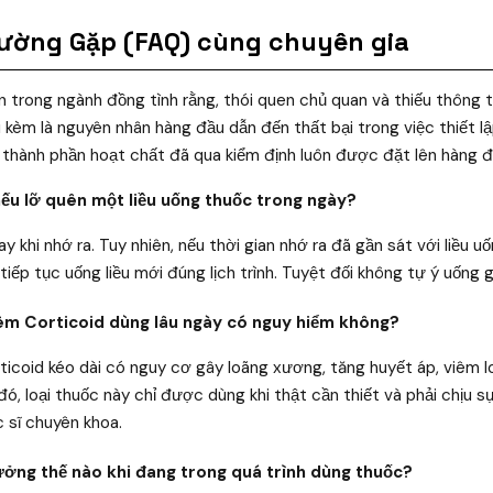
hường Gặp (FAQ) cùng chuyên gia
ín trong ngành đồng tình rằng, thói quen chủ quan và thiếu thông 
kèm là nguyên nhân hàng đầu dẫn đến thất bại trong việc thiết lậ
g thành phần hoạt chất đã qua kiểm định luôn được đặt lên hàng đ
 nếu lỡ quên một liều uống thuốc trong ngày?
ay khi nhớ ra. Tuy nhiên, nếu thời gian nhớ ra đã gần sát với liều u
tiếp tục uống liều mới đúng lịch trình. Tuyệt đối không tự ý uống g
êm Corticoid dùng lâu ngày có nguy hiểm không?
rticoid kéo dài có nguy cơ gây loãng xương, tăng huyết áp, viêm 
đó, loại thuốc này chỉ được dùng khi thật cần thiết và phải chịu 
 sĩ chuyên khoa.
ưởng thế nào khi đang trong quá trình dùng thuốc?