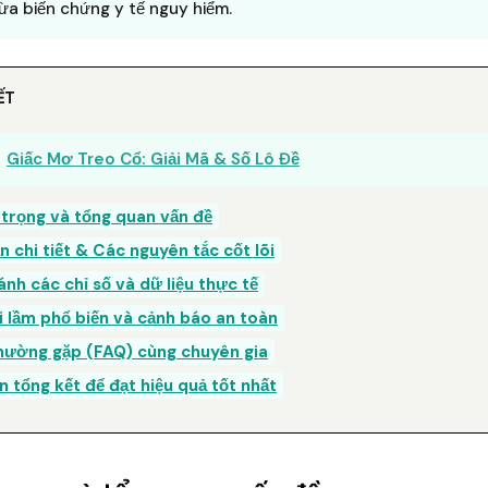
a biến chứng y tế nguy hiểm.
ẾT
Giấc Mơ Treo Cổ: Giải Mã & Số Lô Đề
 trọng và tổng quan vấn đề
 chi tiết & Các nguyên tắc cốt lõi
ánh các chỉ số và dữ liệu thực tế
i lầm phổ biến và cảnh báo an toàn
thường gặp (FAQ) cùng chuyên gia
n tổng kết để đạt hiệu quả tốt nhất