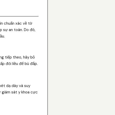
tin chuẩn xác về tờ
p sự an toàn. Do đó,
ầu.
ống tiếp theo, hãy bỏ
ấp đôi liều để bù đắp.
loét dạ dày và suy
sự giám sát y khoa cực