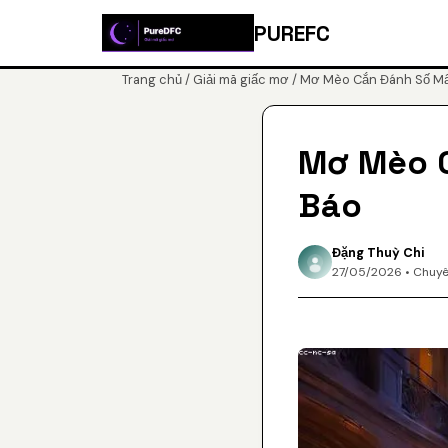
PUREFC
Trang chủ
/
Giải mã giấc mơ
/ Mơ Mèo Cắn Đánh Số Mấ
Mơ Mèo C
Báo
Đặng Thuỳ Chi
27/05/2026 • Chuyê