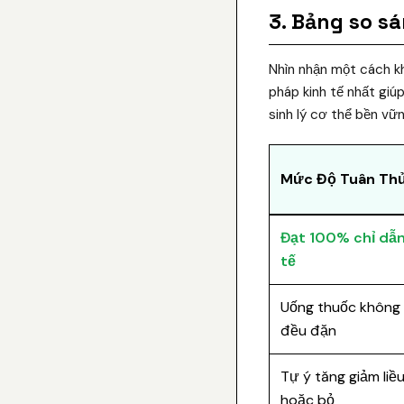
3. Bảng so sá
Nhìn nhận một cách khá
pháp kinh tế nhất giú
sinh lý cơ thể bền vữ
Mức Độ Tuân Th
Đạt 100% chỉ dẫn
tế
Uống thuốc không
đều đặn
Tự ý tăng giảm liề
hoặc bỏ