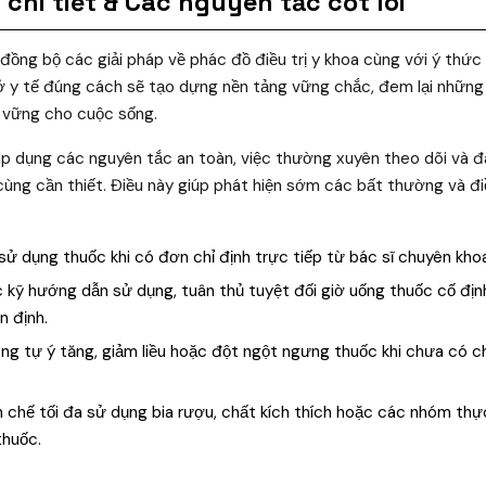
chi tiết & Các nguyên tắc cốt lõi
 đồng bộ các giải pháp về phác đồ điều trị y khoa cùng với ý thức 
ở y tế đúng cách sẽ tạo dựng nền tảng vững chắc, đem lại những 
n vững cho cuộc sống.
 áp dụng các nguyên tắc an toàn, việc thường xuyên theo dõi và 
cùng cần thiết. Điều này giúp phát hiện sớm các bất thường và điề
sử dụng thuốc khi có đơn chỉ định trực tiếp từ bác sĩ chuyên kho
kỹ hướng dẫn sử dụng, tuân thủ tuyệt đối giờ uống thuốc cố địn
n định.
g tự ý tăng, giảm liều hoặc đột ngột ngưng thuốc khi chưa có ch
 chế tối đa sử dụng bia rượu, chất kích thích hoặc các nhóm th
thuốc.