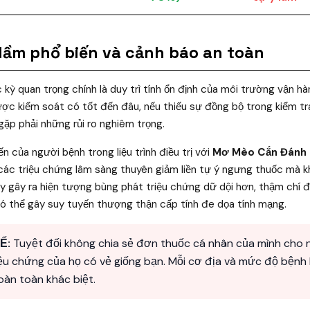
 lầm phổ biến và cảnh báo an toàn
 kỳ quan trọng chính là duy trì tính ổn định của môi trường vận h
c kiểm soát có tốt đến đâu, nếu thiếu sự đồng bộ trong kiểm tra
gặp phải những rủi ro nghiêm trọng.
ến của người bệnh trong liệu trình điều trị với
Mơ Mèo Cắn Đánh 
 các triệu chứng lâm sàng thuyên giảm liền tự ý ngưng thuốc mà
này gây ra hiện tượng bùng phát triệu chứng dữ dội hơn, thậm chí 
ó thể gây suy tuyến thượng thận cấp tính đe dọa tính mạng.
Ế:
Tuyệt đối không chia sẻ đơn thuốc cá nhân của mình cho 
riệu chứng của họ có vẻ giống bạn. Mỗi cơ địa và mức độ bệnh
àn toàn khác biệt.