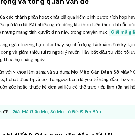
trọng và tổng quan vấn đề
của các thành phần hoạt chất đã qua kiểm định được tích hợp hay 
iệu quả lâu dài. Rất nhiều người dùng khi thực hiện theo chỉ dẫn c
hỏ nhưng mang tính quyết định này. trong chuyên mục
Giải mã gi
àng ngàn trường hợp cho thấy, sự chủ động tái khám định kỳ tại c
nh công và giảm thiểu rủi ro ngoài ý muốn. Hãy bắt đầu từ việc tối 
g khoa học hàng ngày.
cận với y khoa lâm sàng và sử dụng
Mơ Mèo Cắn Đánh Số Mấy? G
oạt chất điều trị và cơ địa người bệnh là yếu tố hàng đầu. Tự ý
ồn gốc hoặc thuốc kê đơn sai liều có thể trực tiếp làm tổn hại hệ
 đề:
Giải Mã Giấc Mơ, Sổ Mơ Lô Đề: Điềm Báo