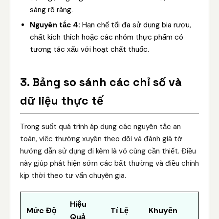
sàng rõ ràng.
Nguyên tắc 4:
Hạn chế tối đa sử dụng bia rượu,
chất kích thích hoặc các nhóm thực phẩm có
tương tác xấu với hoạt chất thuốc.
3. Bảng so sánh các chỉ số và
dữ liệu thực tế
Trong suốt quá trình áp dụng các nguyên tắc an
toàn, việc thường xuyên theo dõi và đánh giá tờ
hướng dẫn sử dụng đi kèm là vô cùng cần thiết. Điều
này giúp phát hiện sớm các bất thường và điều chỉnh
kịp thời theo tư vấn chuyên gia.
Hiệu
Mức Độ
Tỉ Lệ
Khuyến
Quả