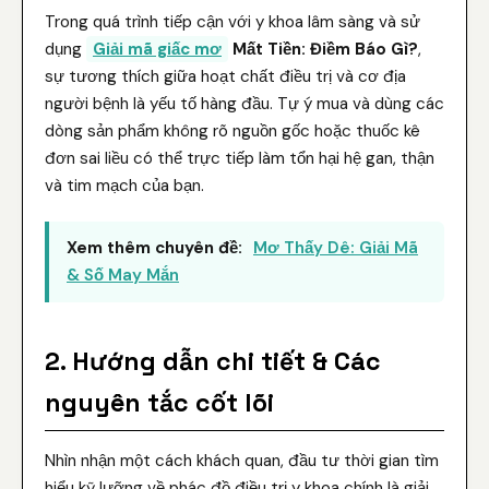
Trong quá trình tiếp cận với y khoa lâm sàng và sử
dụng
Giải mã giấc mơ
Mất Tiền: Điềm Báo Gì?
,
sự tương thích giữa hoạt chất điều trị và cơ địa
người bệnh là yếu tố hàng đầu. Tự ý mua và dùng các
dòng sản phẩm không rõ nguồn gốc hoặc thuốc kê
đơn sai liều có thể trực tiếp làm tổn hại hệ gan, thận
và tim mạch của bạn.
Xem thêm chuyên đề:
Mơ Thấy Dê: Giải Mã
& Số May Mắn
2. Hướng dẫn chi tiết & Các
nguyên tắc cốt lõi
Nhìn nhận một cách khách quan, đầu tư thời gian tìm
hiểu kỹ lưỡng về phác đồ điều trị y khoa chính là giải