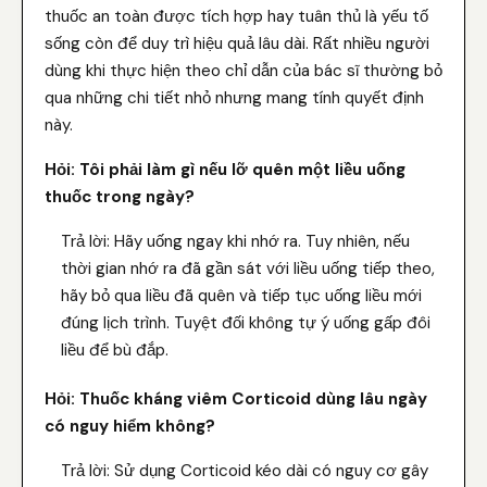
thuốc an toàn được tích hợp hay tuân thủ là yếu tố
sống còn để duy trì hiệu quả lâu dài. Rất nhiều người
dùng khi thực hiện theo chỉ dẫn của bác sĩ thường bỏ
qua những chi tiết nhỏ nhưng mang tính quyết định
này.
Hỏi: Tôi phải làm gì nếu lỡ quên một liều uống
thuốc trong ngày?
Trả lời: Hãy uống ngay khi nhớ ra. Tuy nhiên, nếu
thời gian nhớ ra đã gần sát với liều uống tiếp theo,
hãy bỏ qua liều đã quên và tiếp tục uống liều mới
đúng lịch trình. Tuyệt đối không tự ý uống gấp đôi
liều để bù đắp.
Hỏi: Thuốc kháng viêm Corticoid dùng lâu ngày
có nguy hiểm không?
Trả lời: Sử dụng Corticoid kéo dài có nguy cơ gây