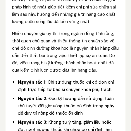
pháp kinh tế nhất giúp tiết kiệm chi phí sửa chữa sai
lầm sau này, hướng đến những giá trị nâng cao chất
lượng cuộc sống lâu dài bền vững nhất.
Nhiều chuyên gia uy tín trong ngành đồng tình rằng,
thói quen chủ quan và thiếu thông tin chuẩn xác về
chế độ dinh dưỡng khoa học là nguyên nhân hàng đầu
dẫn đến thất bại trong việc thiết lập sự an toàn. Do
đó, việc trang bị kỹ lưỡng thành phần hoạt chất đã
qua kiểm định luôn được đặt lên hàng đầu.
Nguyên tắc 1:
Chỉ sử dụng thuốc khi có đơn chỉ
định trực tiếp từ bác sĩ chuyên khoa phụ trách.
Nguyên tắc 2:
Đọc kỹ hướng dẫn sử dụng, tuân
thủ tuyệt đối giờ uống thuốc cố định trong ngày
để duy trì nồng độ thuốc ổn định.
Nguyên tắc 3:
Không tự ý tăng, giảm liều hoặc
đột ngột ngưng thuốc khi chưa có chỉ định lâm