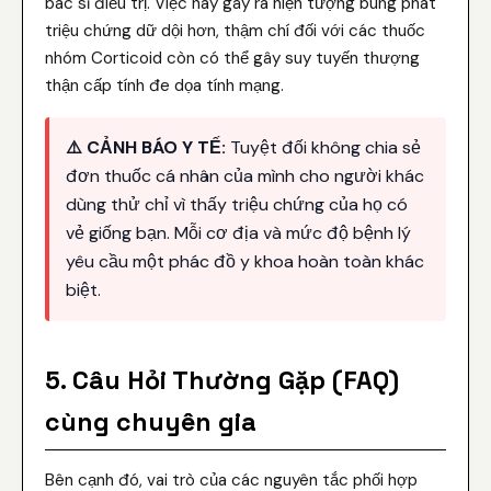
bác sĩ điều trị. Việc này gây ra hiện tượng bùng phát
triệu chứng dữ dội hơn, thậm chí đối với các thuốc
nhóm Corticoid còn có thể gây suy tuyến thượng
thận cấp tính đe dọa tính mạng.
⚠️ CẢNH BÁO Y TẾ:
Tuyệt đối không chia sẻ
đơn thuốc cá nhân của mình cho người khác
dùng thử chỉ vì thấy triệu chứng của họ có
vẻ giống bạn. Mỗi cơ địa và mức độ bệnh lý
yêu cầu một phác đồ y khoa hoàn toàn khác
biệt.
5. Câu Hỏi Thường Gặp (FAQ)
cùng chuyên gia
Bên cạnh đó, vai trò của các nguyên tắc phối hợp