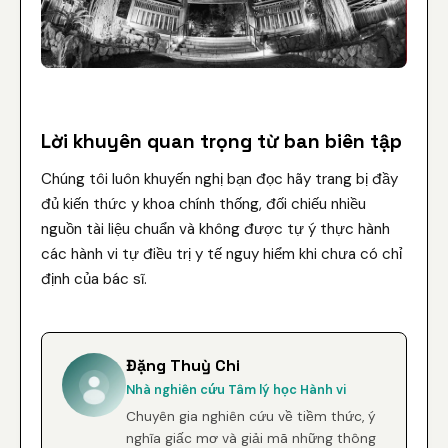
Lời khuyên quan trọng từ ban biên tập
Chúng tôi luôn khuyến nghị bạn đọc hãy trang bị đầy
đủ kiến thức y khoa chính thống, đối chiếu nhiều
nguồn tài liệu chuẩn và không được tự ý thực hành
các hành vi tự điều trị y tế nguy hiểm khi chưa có chỉ
định của bác sĩ.
Đặng Thuỳ Chi
Nhà nghiên cứu Tâm lý học Hành vi
Chuyên gia nghiên cứu về tiềm thức, ý
nghĩa giấc mơ và giải mã những thông