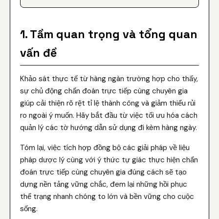
1. Tầm quan trọng và tổng quan
vấn đề
Khảo sát thực tế từ hàng ngàn trường hợp cho thấy,
sự chủ động chẩn đoán trực tiếp cùng chuyên gia
giúp cải thiện rõ rệt tỉ lệ thành công và giảm thiểu rủi
ro ngoài ý muốn. Hãy bắt đầu từ việc tối ưu hóa cách
quản lý các tờ hướng dẫn sử dụng đi kèm hàng ngày.
Tóm lại, việc tích hợp đồng bộ các giải pháp về liệu
pháp dược lý cùng với ý thức tự giác thực hiện chẩn
đoán trực tiếp cùng chuyên gia đúng cách sẽ tạo
dựng nền tảng vững chắc, đem lại những hồi phục
thể trạng nhanh chóng to lớn và bền vững cho cuộc
sống.