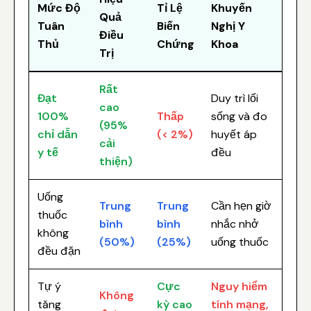
Mức Độ
Tỉ Lệ
Khuyến
Quả
Tuân
Biến
Nghị Y
Điều
Thủ
Chứng
Khoa
Trị
Rất
Đạt
Duy trì lối
cao
100%
Thấp
sống và đo
(95%
chỉ dẫn
(< 2%)
huyết áp
cải
y tế
đều
thiện)
Uống
Trung
Trung
Cần hẹn giờ
thuốc
bình
bình
nhắc nhở
không
(50%)
(25%)
uống thuốc
đều đặn
Tự ý
Cực
Nguy hiểm
Không
tăng
kỳ cao
tính mạng,