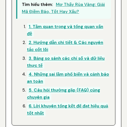
Tìm hiểu thêm:
Mơ Thấy Rùa Vàng: Giải
Mã Điềm Báo, Tốt Hay Xấu?
1. Tầm quan trọng và tổng quan vấn
đề
2. Hướng dẫn chi tiết & Các nguyên
tắc cốt lõi
3. Bảng so sánh các chỉ số và dữ liệu
thực tế
4. Những sai lầm phổ biến và cảnh báo
an toàn
5. Câu hỏi thường gặp (FAQ) cùng
chuyên gia
6. Lời khuyên tổng kết để đạt hiệu quả
tốt nhất