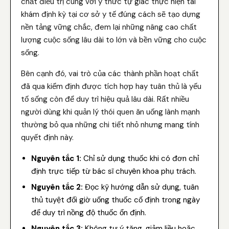
chất điều trị cùng với ý thức tự giác thực hiện tái
khám định kỳ tại cơ sở y tế đúng cách sẽ tạo dựng
nền tảng vững chắc, đem lại những nâng cao chất
lượng cuộc sống lâu dài to lớn và bền vững cho cuộc
sống.
Bên cạnh đó, vai trò của các thành phần hoạt chất
đã qua kiểm định được tích hợp hay tuân thủ là yếu
tố sống còn để duy trì hiệu quả lâu dài. Rất nhiều
người dùng khi quản lý thói quen ăn uống lành mạnh
thường bỏ qua những chi tiết nhỏ nhưng mang tính
quyết định này.
Nguyên tắc 1:
Chỉ sử dụng thuốc khi có đơn chỉ
định trực tiếp từ bác sĩ chuyên khoa phụ trách.
Nguyên tắc 2:
Đọc kỹ hướng dẫn sử dụng, tuân
thủ tuyệt đối giờ uống thuốc cố định trong ngày
để duy trì nồng độ thuốc ổn định.
Nguyên tắc 3:
Không tự ý tăng, giảm liều hoặc