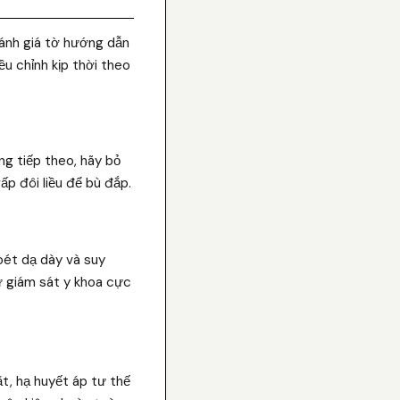
đánh giá tờ hướng dẫn
u chỉnh kịp thời theo
ống tiếp theo, hãy bỏ
ấp đôi liều để bù đắp.
loét dạ dày và suy
sự giám sát y khoa cực
t, hạ huyết áp tư thế