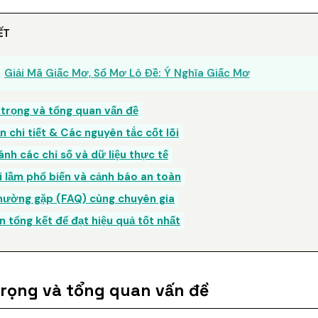
ẾT
Giải Mã Giấc Mơ, Sổ Mơ Lô Đề: Ý Nghĩa Giấc Mơ
 trọng và tổng quan vấn đề
 chi tiết & Các nguyên tắc cốt lõi
ánh các chỉ số và dữ liệu thực tế
i lầm phổ biến và cảnh báo an toàn
thường gặp (FAQ) cùng chuyên gia
n tổng kết để đạt hiệu quả tốt nhất
trọng và tổng quan vấn đề