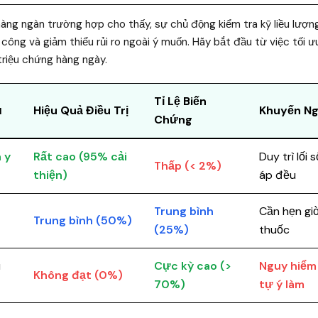
àng ngàn trường hợp cho thấy, sự chủ động kiểm tra kỹ liều lượn
nh công và giảm thiểu rủi ro ngoài ý muốn. Hãy bắt đầu từ việc tối 
triệu chứng hàng ngày.
Tỉ Lệ Biến
ủ
Hiệu Quả Điều Trị
Khuyến Ng
Chứng
 y
Rất cao (95% cải
Duy trì lối
Thấp (< 2%)
thiện)
áp đều
Trung bình
Cần hẹn gi
Trung bình (50%)
(25%)
thuốc
u
Cực kỳ cao (>
Nguy hiểm
Không đạt (0%)
70%)
tự ý làm