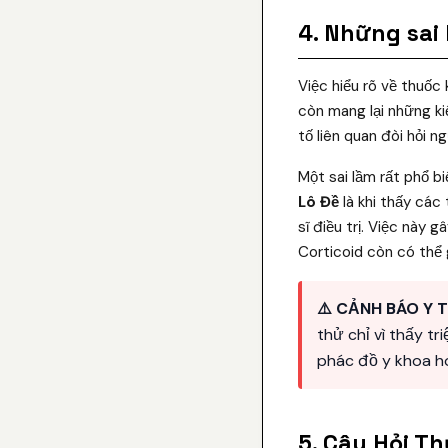
4. Những sai
Việc hiểu rõ về thuốc
còn mang lại những ki
tố liên quan đòi hỏi n
Một sai lầm rất phổ bi
Lô Đề
là khi thấy các
sĩ điều trị. Việc này
Corticoid còn có thể
⚠️ CẢNH BÁO Y T
thử chỉ vì thấy t
phác đồ y khoa ho
5. Câu Hỏi T