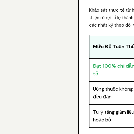
Khảo sát thực tế từ h
thiện rõ rệt tỉ lệ thà
các nhật ký theo dõi 
Mức Độ Tuân Th
Đạt 100% chỉ dẫn
tế
Uống thuốc không
đều đặn
Tự ý tăng giảm liề
hoặc bỏ