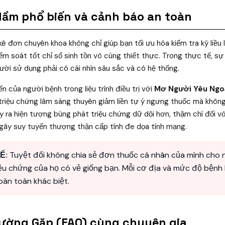
 lầm phổ biến và cảnh báo an toàn
 kê đơn chuyên khoa không chỉ giúp bạn tối ưu hóa kiểm tra kỹ liề
ểm soát tốt chỉ số sinh tồn vô cùng thiết thực. Trong thực tế, s
gười sử dụng phải có cái nhìn sâu sắc và có hệ thống.
ến của người bệnh trong liệu trình điều trị với
Mơ Người Yêu Ngoại
 triệu chứng lâm sàng thuyên giảm liền tự ý ngưng thuốc mà khô
 gây ra hiện tượng bùng phát triệu chứng dữ dội hơn, thậm chí đối 
 gây suy tuyến thượng thận cấp tính đe dọa tính mạng.
Ế:
Tuyệt đối không chia sẻ đơn thuốc cá nhân của mình cho 
riệu chứng của họ có vẻ giống bạn. Mỗi cơ địa và mức độ bệnh
àn toàn khác biệt.
hường Gặp (FAQ) cùng chuyên gia