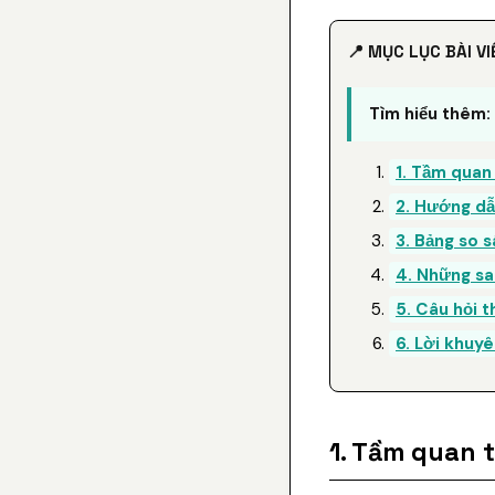
📍 MỤC LỤC BÀI VI
Tìm hiểu thêm:
1. Tầm quan
2. Hướng dẫn
3. Bảng so s
4. Những sa
5. Câu hỏi 
6. Lời khuyê
1. Tầm quan 