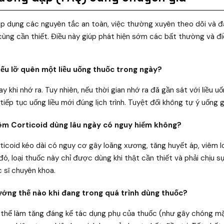
 áp dụng các nguyên tắc an toàn, việc thường xuyên theo dõi và 
cùng cần thiết. Điều này giúp phát hiện sớm các bất thường và điề
 nếu lỡ quên một liều uống thuốc trong ngày?
ay khi nhớ ra. Tuy nhiên, nếu thời gian nhớ ra đã gần sát với liều u
tiếp tục uống liều mới đúng lịch trình. Tuyệt đối không tự ý uống g
êm Corticoid dùng lâu ngày có nguy hiểm không?
rticoid kéo dài có nguy cơ gây loãng xương, tăng huyết áp, viêm 
đó, loại thuốc này chỉ được dùng khi thật cần thiết và phải chịu 
 sĩ chuyên khoa.
ưởng thế nào khi đang trong quá trình dùng thuốc?
ó thể làm tăng đáng kể tác dụng phụ của thuốc (như gây chóng mặ