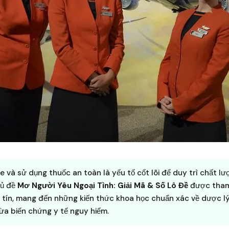
 và sử dụng thuốc an toàn là yếu tố cốt lõi để duy trì chất l
hủ đề
Mơ Người Yêu Ngoại Tình: Giải Mã & Số Lô Đề
được tham
 tín, mang đến những kiến thức khoa học chuẩn xác về dược l
a biến chứng y tế nguy hiểm.