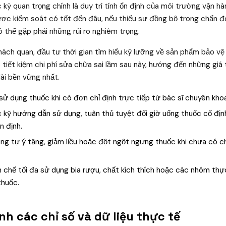
 kỳ quan trọng chính là duy trì tính ổn định của môi trường vận h
ợc kiểm soát có tốt đến đâu, nếu thiếu sự đồng bộ trong chẩn đ
ó thể gặp phải những rủi ro nghiêm trọng.
ách quan, đầu tư thời gian tìm hiểu kỹ lưỡng về sản phẩm bảo vệ s
p tiết kiệm chi phí sửa chữa sai lầm sau này, hướng đến những giá 
ài bền vững nhất.
sử dụng thuốc khi có đơn chỉ định trực tiếp từ bác sĩ chuyên kho
kỹ hướng dẫn sử dụng, tuân thủ tuyệt đối giờ uống thuốc cố địn
n định.
g tự ý tăng, giảm liều hoặc đột ngột ngưng thuốc khi chưa có ch
 chế tối đa sử dụng bia rượu, chất kích thích hoặc các nhóm th
thuốc.
nh các chỉ số và dữ liệu thực tế