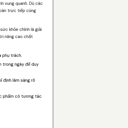
ành xung quanh. Dù các
oán trực tiếp cùng
ức khỏe chính là giải
trị nâng cao chất
a phụ trách.
h trong ngày để duy
ỉ định lâm sàng rõ
ực phẩm có tương tác